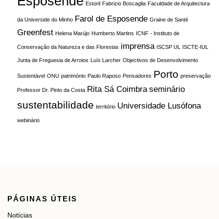
Esposende
Estoril
Fabrizio Boscaglia
Faculdade de Arquitectura
Farol de Esposende
da Universide do Minho
Graine de Santé
Greenfest
Helena Marújo
Humberto Martins
ICNF - Instituto de
imprensa
Conservação da Natureza e das Florestas
ISCSP UL
ISCTE-IUL
Junta de Freguesia de Arroios
Luís Larcher
Objectivos de Desenvolvimento
Porto
Sustentável
ONU
património
Paulo Raposo
Pensadores
preservação
Rita Sá Coimbra
seminário
Professor Dr. Pinto da Costa
sustentabilidade
Universidade Lusófona
território
webinário
PÁGINAS ÚTEIS
Notícias