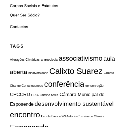
Corpos Sociais e Estatutos
Quer Ser Sócio?
Contactos
TAGS
associativismo
aula
Alterações Climáticas
antropologia
Calixto Suarez
aberta
biodiversidade
Climate
conferência
Change Consciousness
conservação
CPCCRD
Câmara Municipal de
CRIA
Cristina Alves
desenvolvimento sustentável
Esposende
encontro
Escola Básica 2/3 António Correira de Oliveira