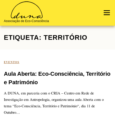
Skip
to
Menu
content
Associação de Eco-Consciência
ETIQUETA:
TERRITÓRIO
Notícias
Terra de Origem
Quem Somos
Contactos
EVENTOS
Aula Aberta: Eco-Consciência, Território
e Património
A DUNA, em parceria com o CRIA – Centro em Rede de
Investigação em Antropologia, organizou uma aula Aberta com o
tema “Eco-Consciência, Território e Património“, dia 11 de
Outubro…