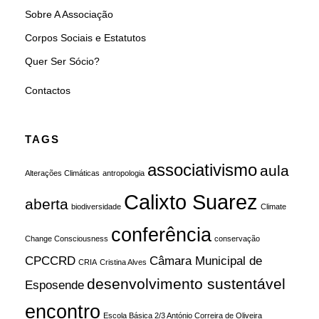
Sobre A Associação
Corpos Sociais e Estatutos
Quer Ser Sócio?
Contactos
TAGS
associativismo
aula
Alterações Climáticas
antropologia
Calixto Suarez
aberta
biodiversidade
Climate
conferência
Change Consciousness
conservação
CPCCRD
Câmara Municipal de
CRIA
Cristina Alves
desenvolvimento sustentável
Esposende
encontro
Escola Básica 2/3 António Correira de Oliveira