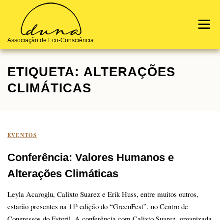
Skip
to
Menu
content
Associação de Eco-Consciência
ETIQUETA:
ALTERAÇÕES
Notícias
Terra de Origem
Quem Somos
Contactos
CLIMÁTICAS
EVENTOS
Conferência: Valores Humanos e
Alterações Climáticas
Leyla Acaroglu, Calixto Suarez e Erik Huss, entre muitos outros,
estarão presentes na 11ª edição do “GreenFest”, no Centro de
Congressos do Estoril. A conferência com Calixto Suarez, organizada