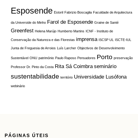
Esposende
Estoril
Fabrizio Boscaglia
Faculdade de Arquitectura
Farol de Esposende
da Universide do Minho
Graine de Santé
Greenfest
Helena Marújo
Humberto Martins
ICNF - Instituto de
imprensa
Conservação da Natureza e das Florestas
ISCSP UL
ISCTE-IUL
Junta de Freguesia de Arroios
Luís Larcher
Objectivos de Desenvolvimento
Porto
Sustentável
ONU
património
Paulo Raposo
Pensadores
preservação
Rita Sá Coimbra
seminário
Professor Dr. Pinto da Costa
sustentabilidade
Universidade Lusófona
território
webinário
PÁGINAS ÚTEIS