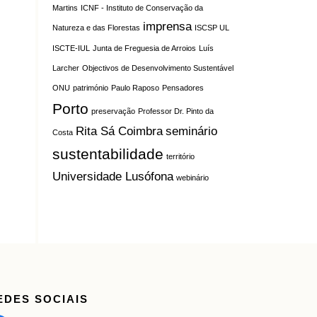
Martins
ICNF - Instituto de Conservação da
imprensa
Natureza e das Florestas
ISCSP UL
ISCTE-IUL
Junta de Freguesia de Arroios
Luís
Larcher
Objectivos de Desenvolvimento Sustentável
ONU
património
Paulo Raposo
Pensadores
Porto
preservação
Professor Dr. Pinto da
Rita Sá Coimbra
seminário
Costa
sustentabilidade
território
Universidade Lusófona
webinário
EDES SOCIAIS