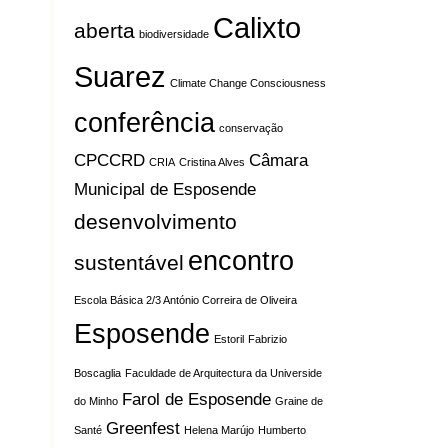
Calixto
aberta
biodiversidade
Suarez
Climate Change Consciousness
conferência
conservação
CPCCRD
Câmara
CRIA
Cristina Alves
Municipal de Esposende
desenvolvimento
encontro
sustentável
Escola Básica 2/3 António Correira de Oliveira
Esposende
Estoril
Fabrizio
Boscaglia
Faculdade de Arquitectura da Universide
Farol de Esposende
do Minho
Graine de
Greenfest
Santé
Helena Marújo
Humberto