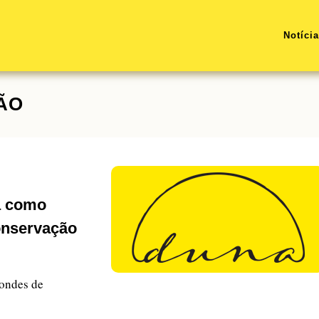
Notíci
ÃO
a como
onservação
condes de