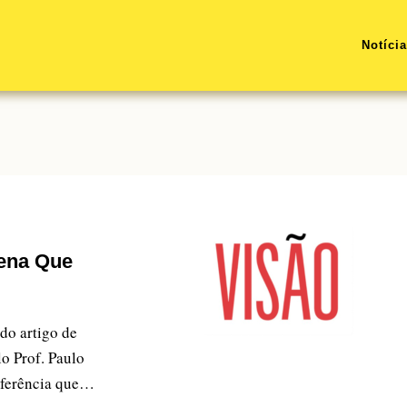
Notíci
gena Que
do artigo de
lo Prof. Paulo
nferência que…