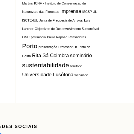
Martins
ICNF - Instituto de Conservação da
imprensa
Natureza e das Florestas
ISCSP UL
ISCTE-IUL
Junta de Freguesia de Arroios
Luís
Larcher
Objectivos de Desenvolvimento Sustentável
ONU
património
Paulo Raposo
Pensadores
Porto
preservação
Professor Dr. Pinto da
Rita Sá Coimbra
seminário
Costa
sustentabilidade
território
Universidade Lusófona
webinário
EDES SOCIAIS