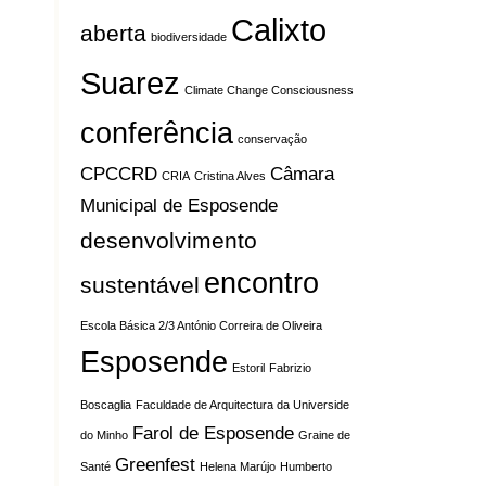
Calixto
aberta
biodiversidade
Suarez
Climate Change Consciousness
conferência
conservação
CPCCRD
Câmara
CRIA
Cristina Alves
Municipal de Esposende
desenvolvimento
encontro
sustentável
Escola Básica 2/3 António Correira de Oliveira
Esposende
Estoril
Fabrizio
Boscaglia
Faculdade de Arquitectura da Universide
Farol de Esposende
do Minho
Graine de
Greenfest
Santé
Helena Marújo
Humberto