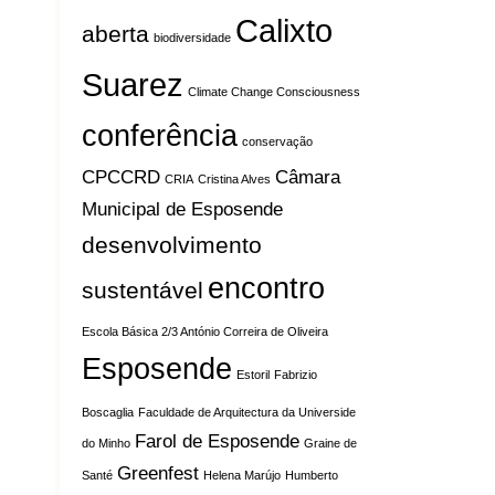
Calixto
aberta
biodiversidade
Suarez
Climate Change Consciousness
conferência
conservação
CPCCRD
Câmara
CRIA
Cristina Alves
Municipal de Esposende
desenvolvimento
encontro
sustentável
Escola Básica 2/3 António Correira de Oliveira
Esposende
Estoril
Fabrizio
Boscaglia
Faculdade de Arquitectura da Universide
Farol de Esposende
do Minho
Graine de
Greenfest
Santé
Helena Marújo
Humberto