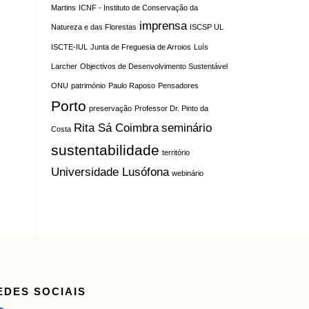
Martins
ICNF - Instituto de Conservação da
imprensa
Natureza e das Florestas
ISCSP UL
ISCTE-IUL
Junta de Freguesia de Arroios
Luís
Larcher
Objectivos de Desenvolvimento Sustentável
ONU
património
Paulo Raposo
Pensadores
Porto
preservação
Professor Dr. Pinto da
Rita Sá Coimbra
seminário
Costa
sustentabilidade
território
Universidade Lusófona
webinário
EDES SOCIAIS