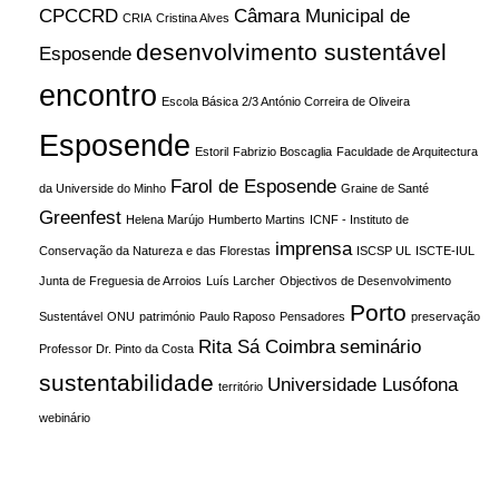
CPCCRD
Câmara Municipal de
CRIA
Cristina Alves
desenvolvimento sustentável
Esposende
encontro
Escola Básica 2/3 António Correira de Oliveira
Esposende
Estoril
Fabrizio Boscaglia
Faculdade de Arquitectura
Farol de Esposende
da Universide do Minho
Graine de Santé
Greenfest
Helena Marújo
Humberto Martins
ICNF - Instituto de
imprensa
Conservação da Natureza e das Florestas
ISCSP UL
ISCTE-IUL
Junta de Freguesia de Arroios
Luís Larcher
Objectivos de Desenvolvimento
Porto
Sustentável
ONU
património
Paulo Raposo
Pensadores
preservação
Rita Sá Coimbra
seminário
Professor Dr. Pinto da Costa
sustentabilidade
Universidade Lusófona
território
webinário