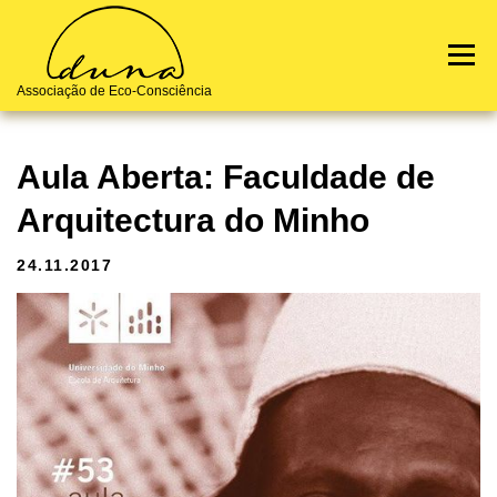
Skip
to
Menu
content
Associação de Eco-Consciência
Notícias
Terra de Origem
Quem Somos
Contactos
Aula Aberta: Faculdade de
Arquitectura do Minho
24.11.2017