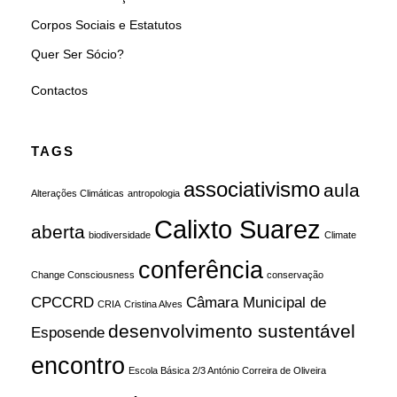
Corpos Sociais e Estatutos
Quer Ser Sócio?
Contactos
TAGS
associativismo
aula
Alterações Climáticas
antropologia
Calixto Suarez
aberta
biodiversidade
Climate
conferência
Change Consciousness
conservação
CPCCRD
Câmara Municipal de
CRIA
Cristina Alves
desenvolvimento sustentável
Esposende
encontro
Escola Básica 2/3 António Correira de Oliveira