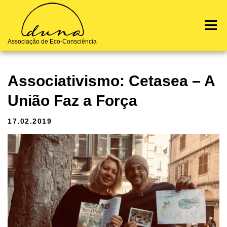
Skip
to
Menu
content
Associação de Eco-Consciência
Notícias
Terra de Origem
Quem Somos
Contactos
Associativismo: Cetasea – A
União Faz a Força
17.02.2019