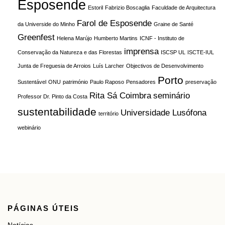
Esposende
Estoril
Fabrizio Boscaglia
Faculdade de Arquitectura
Farol de Esposende
da Universide do Minho
Graine de Santé
Greenfest
Helena Marújo
Humberto Martins
ICNF - Instituto de
imprensa
Conservação da Natureza e das Florestas
ISCSP UL
ISCTE-IUL
Junta de Freguesia de Arroios
Luís Larcher
Objectivos de Desenvolvimento
Porto
Sustentável
ONU
património
Paulo Raposo
Pensadores
preservação
Rita Sá Coimbra
seminário
Professor Dr. Pinto da Costa
sustentabilidade
Universidade Lusófona
território
webinário
PÁGINAS ÚTEIS
Notícias